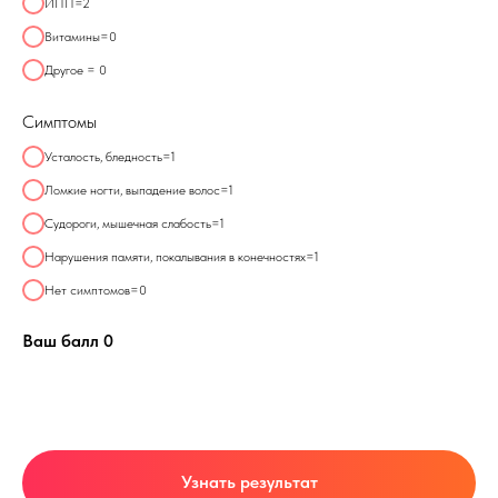
ИПП=2
Витамины=0
Другое = 0
Симптомы
Усталость, бледность=1
Ломкие ногти, выпадение волос=1
Судороги, мышечная слабость=1
Нарушения памяти, покалывания в конечностях=1
Нет симптомов=0
Ваш балл
0
Узнать результат