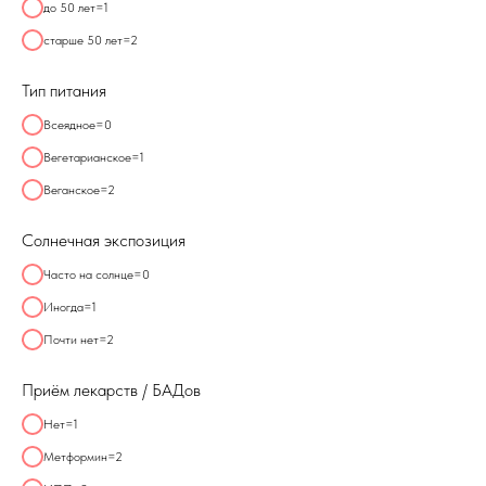
до 50 лет=1
старше 50 лет=2
Тип питания
Всеядное=0
Вегетарианское=1
Веганское=2
Солнечная экспозиция
Часто на солнце=0
Иногда=1
Почти нет=2
Приём лекарств / БАДов
Нет=1
Метформин=2